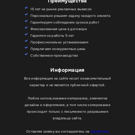
Преимущества
Медицина.
Вывески для
питание.
Вывески для
15 лет на рынке рекламных вывесок
медицинских центров,
кафе, баров,
Персонально решаем задачу каждого клиента
стоматологий, оптики
ресторанов, столовых
Гарантируем соблюдение сроков работ
Фиксированная цена в договоре
Учебные заведения.
Развлечения.
Вывески для
Гарантия на работы 5 лет
Вывески для школ,
театров, зоопарков,
Профессионально устанавливаем
автошкол, детских садов
бильярда, караоке
Предлагаем конкурентные цены
и студий
Собственное производство
Жилые комплексы.
Оздоровительные
Навигационные вывески
Информация
учреждения.
Вывески для
для жилых кварталов и
Вся информация на сайте носит ознакомительный
фитнес- и спа-центров
зданий
характер и не является публичной офертой.
Объемные буквы.
Изготавливаются из ПВХ пластика,
Любое использование материалов, элементов
оргстекла, жидкого акрила, нержавеющей стали. Могут
дизайна и оформления, в том числе копирование
иметь лицевую, заднюю и комбинированную
происходит только с письменного разрешения
подсветку из светодиодов. Также пластиковые буквы
владельца сайта.
подсвечивают открытыми пикселями либо вообще
оставляют без подсветки. Металлические буквы тоже
Оставляя заявку вы соглашаетесь на
обработку