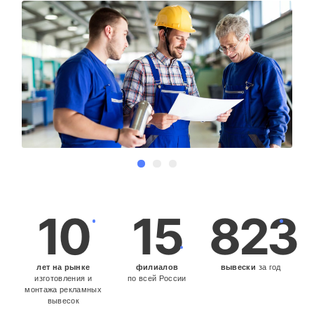
10
15
823
лет на рынке
филиалов
вывески
за год
изготовления и
по всей России
монтажа рекламных
вывесок