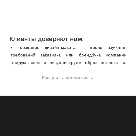
Клиенты доверяют нам:
создание дизайн-макета — после изучения
требований заказчика или брендбука компании
придумываем и визуализируем образ вывески на
месте установки;
Раскрыть полностью
проектирование — наши инженеры разрабатывают
проект каркаса, вывески, электротехнический проект,
которые могут понадобиться для согласования;
согласование рекламы — наши вывески всегда
соответствуют законодательным нормам. Также мы
помогаем с согласованием конструкций в органах
власти, где это требуется;
производство — полностью контролируем