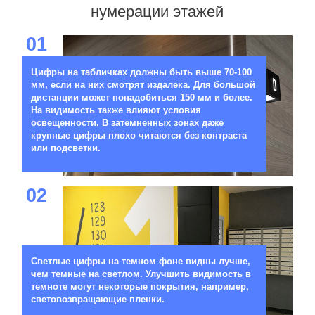
нумерации этажей
01
Цифры на табличках должны быть выше 70-100
мм, если на них смотрят издалека. Для большой
дистанции может понадобиться 150 мм и более.
На видимость также влияют условия
освещенности. В затемненных зонах даже
крупные цифры плохо читаются без контраста
или подсветки.
02
Светлые цифры на темном фоне видны лучше,
чем темные на светлом. Улучшить видимость в
темноте могут некоторые покрытия, например,
световозвращающие пленки.