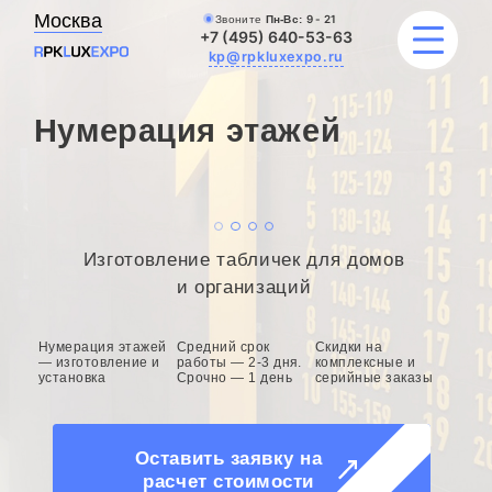
Москва
Звоните
Пн-Вс:
9 - 21
+7 (495) 640-53-63
kp@rpkluxexpo.ru
Нумерация этажей
ВЫВЕСКИ
УСЛУГИ
Изготовление табличек для домов
ЦЕНЫ
и организаций
КАТАЛОГ
Нумерация этажей
Средний срок
Скидки на
— изготовление и
работы — 2-3 дня.
комплексные и
установка
Срочно — 1 день
серийные заказы
НАШИ РАБОТЫ
БЛОГ
Оставить заявку на
расчет стоимости