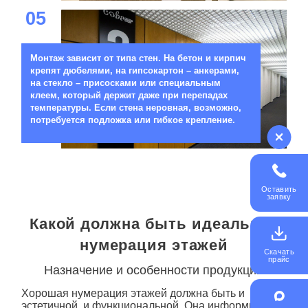
05
Монтаж зависит от типа стен. На бетон и кирпич
крепят дюбелями, на гипсокартон – анкерами,
на стекло – присосками или специальным
клеем, который держит даже при перепадах
температуры. Если стена неровная, возможно,
потребуется подложка или гибкое крепление.
Оставить
заявку
Какой должна быть идеальная
нумерация этажей
Скачать
прайс
Назначение и особенности продукции
Хорошая
нумерация этажей
должна быть и
эстетичной, и функциональной. Она информирует и