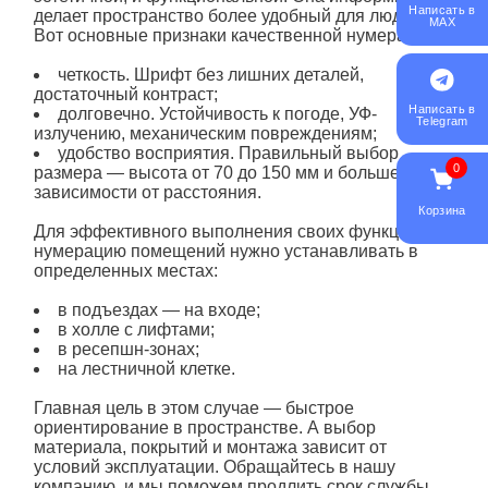
Написать в
делает пространство более удобный для людей.
MAX
Вот основные признаки качественной нумерации:
четкость. Шрифт без лишних деталей,
достаточный контраст;
Написать в
долговечно. Устойчивость к погоде, УФ-
Telegram
излучению, механическим повреждениям;
удобство восприятия. Правильный выбор
0
размера — высота от 70 до 150 мм и больше в
зависимости от расстояния.
Корзина
Для эффективного выполнения своих функций
нумерацию
помещений
нужно устанавливать в
определенных местах:
в подъездах
— на входе;
в холле с лифтами;
в ресепшн-зонах;
на лестничной клетке.
Главная цель в этом случае — быстрое
ориентирование в пространстве. А выбор
материала, покрытий и монтажа зависит от
условий эксплуатации. Обращайтесь в нашу
компанию, и мы поможем продлить срок службы