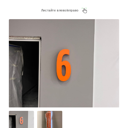
Листайте влево/вправо