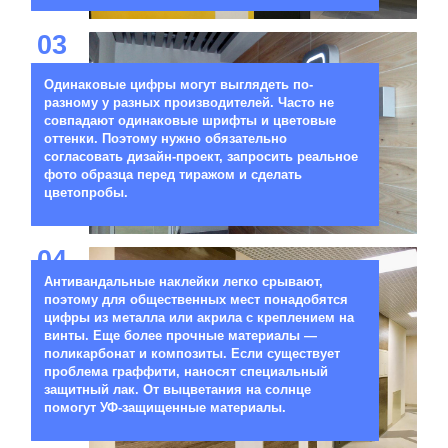
03
Одинаковые цифры могут выглядеть по-
разному у разных производителей. Часто не
совпадают одинаковые шрифты и цветовые
оттенки. Поэтому нужно обязательно
согласовать дизайн-проект, запросить реальное
фото образца перед тиражом и сделать
цветопробы.
04
Антивандальные наклейки легко срывают,
поэтому для общественных мест понадобятся
цифры из металла или акрила с креплением на
винты. Еще более прочные материалы —
поликарбонат и композиты. Если существует
проблема граффити, наносят специальный
защитный лак. От выцветания на солнце
помогут УФ-защищенные материалы.