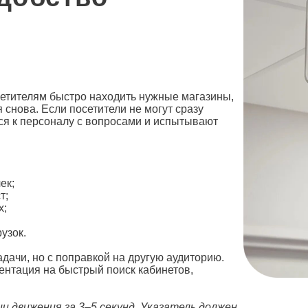
сетителям быстро
находить
нужные магазины,
 снова. Если посетители не могут сразу
ся к персоналу с вопросами и испытывают
ек;
т;
х;
узок.
адачи, но с поправкой на другую аудиторию.
иентация на быстрый поиск кабинетов,
и движения за 3–5 секунд. Указатель должен