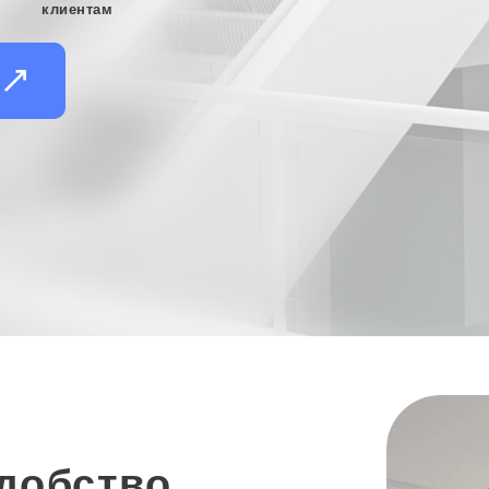
клиентам
и
удобство