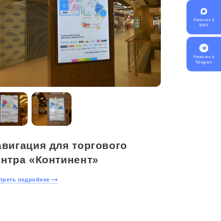
Написать в
MAX
Написать в
Telegram
авигация для торгового
ентра «Континент»
треть подробнее