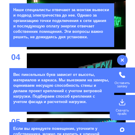
Наши специалисты отвечают за монтаж вывески
и подвод электричества до нее. Однако за
организацию точки подключения к сети здания
и последующую оплату энергии отвечает
собственник помещения. Эти вопросы важно
решить, не дожидаясь дня установки.
04
Вес пиксельных букв зависит от высоты,
материалов и каркаса. Мы выезжаем на замеры,
Оставить
оцениваем несущую способность стены и
заявку
делаем проект креплений с учетом ветровой
нагрузки. Подбираем способ крепления с
учетом фасада и расчетной нагрузки.
Скачать
прайс
05
Если вы арендуете помещение, уточните у
собственника, можно ли крепить к уличной