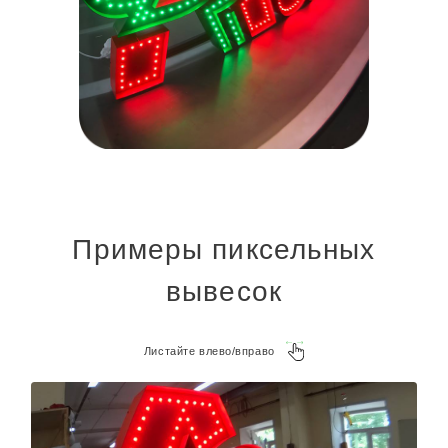
Примеры пиксельных
вывесок
Листайте влево/вправо