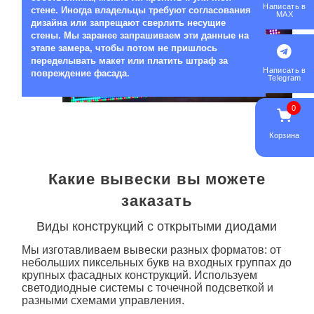
Написать в
стене. Иногда владельцы требуют согласования
MAX
дизайна или запрещают сверлить несущие
стены. Мы заранее запрашиваем эти данные на
этапе замера, чтобы потом не пришлось
переделывать макет или платить штраф за
Написать в
повреждение фасада.
Telegram
0
Корзина
Какие вывески вы можете
заказать
Виды конструкций с открытыми диодами
Мы изготавливаем
вывески
разных форматов: от
небольших
пиксельных
букв на входных группах до
крупных фасадных конструкций. Используем
светодиодные системы с точечной подсветкой и
разными схемами управления.