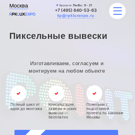
Москва
Звоните
Пн-Вс:
9 - 21
+7 (495) 640-53-63
kp@rpkluxexpo.ru
Пиксельные вывески
ВЫВЕСКИ
УСЛУГИ
Изготавливаем, согласуем и
монтируем на любом объекте
ЦЕНЫ
КАТАЛОГ
НАШИ РАБОТЫ
Полный цикл от
Консультация,
Помогаем с
идеи до монтажа
замеры и эскиз
подготовкой
вывески —
проекта по законам
бесплатно
Москвы
БЛОГ