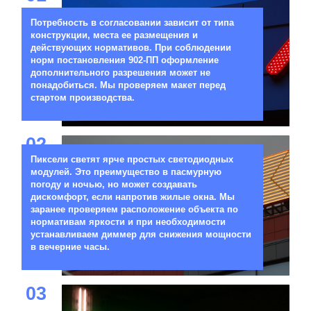
Потребность в согласовании зависит от типа
конструкции, места ее размещения и
действующих нормативов. При соблюдении
норм постановления 902-ПП оформление
дополнительного разрешения может не
понадобиться. Мы проверяем макет перед
стартом производства.
02
Пиксели светят ярче простых светодиодных
модулей. Это преимущество в пасмурную
погоду и ночью, но может создавать
дискомфорт, если напротив жилые окна. Мы
заранее проверяем расположение объекта по
нормативам яркости и при необходимости
устанавливаем диммер для снижения мощности
в вечерние часы.
03