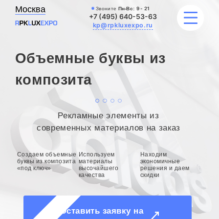
Москва
Звоните
Пн-Вс:
9 - 21
+7 (495) 640-53-63
kp@rpkluxexpo.ru
Объемные буквы из
ВЫВЕСКИ
композита
УСЛУГИ
Рекламные элементы из
ЦЕНЫ
современных материалов на заказ
КАТАЛОГ
Создаем объемные
Используем
Находим
буквы из композита
материалы
экономичные
«под ключ»
высочайшего
решения и даем
НАШИ РАБОТЫ
качества
скидки
БЛОГ
Оставить заявку на