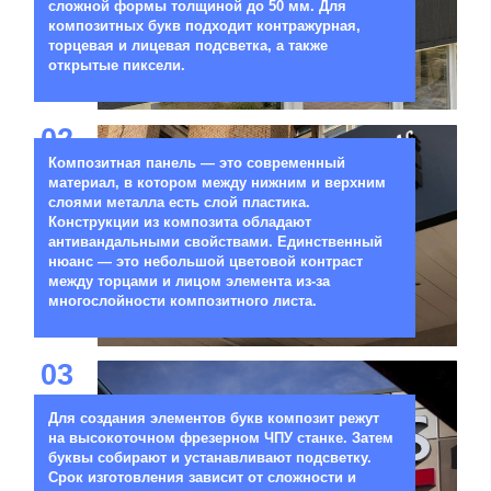
сложной формы толщиной до 50 мм. Для
композитных букв подходит контражурная,
торцевая и лицевая подсветка, а также
открытые пиксели.
02
Композитная панель — это современный
материал, в котором между нижним и верхним
слоями металла есть слой пластика.
Конструкции из композита обладают
антивандальными свойствами. Единственный
нюанс — это небольшой цветовой контраст
между торцами и лицом элемента из-за
многослойности композитного листа.
03
Для создания элементов букв композит режут
на высокоточном фрезерном ЧПУ станке. Затем
буквы собирают и устанавливают подсветку.
Срок изготовления зависит от сложности и