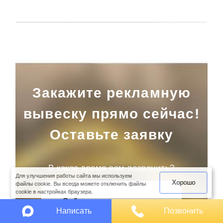
Закажите рекламную
вывеску прямо сейчас!
Оставьте заявку
оимость
арки
В какое время вам позвонить?
Для улучшения работы сайта мы используем
Хорошо
файлы cookie. Вы всегда можете отключить файлы
cookie в настройках браузера.
Сейчас
Написать
Позвонить