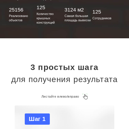
125
25156
3124 м2
125
Количество
Реализовано
Самая большая
крышных
Сотрудников
объектов
площадь вывески
конструкций
3 простых шага
для получения результата
Листайте влево/вправо
Шаг 1