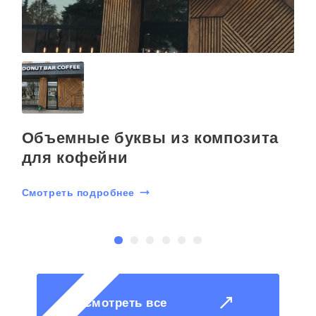
Объемные буквы из композита
для кофейни
Смотреть подробнее
С
Смотреть все