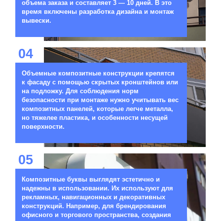
объема заказа и составляет 3 — 10 дней. В это
время включены разработка дизайна и монтаж
вывески.
04
Объемные композитные конструкции крепятся
к фасаду с помощью скрытых кронштейнов или
на подложку. Для соблюдения норм
безопасности при монтаже нужно учитывать вес
композитных панелей, которые легче металла,
но тяжелее пластика, и особенности несущей
поверхности.
05
Композитные буквы выглядят эстетично и
надежны в использовании. Их используют для
рекламных, навигационных и декоративных
конструкций. Например, для брендирования
офисного и торгового пространства, создания