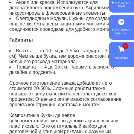
Акрил или краска. Используются для
Написать в
MAX
декоративного оформления букв. Акрилом можно
инкрустировать фрезерованные элементы.
Светодиодные модули. Нужны для создания
подсветки. Оснащены защитными линзами и
соединяются проводами для удобного монтажа.
Написать в
Telegram
Габариты
0
Высота — от 10 см до 1,5 м (стандарт – 30–60
см). Чем выше буква, тем дороже она стоит из-за
Корзина
большего расхода материала.
Толщина — 4 до 15 см. Параметр зависит от
дизайна и подсветки.
Срочное изготовление заказа добавляет к его
стоимости 20-50%. Сложные работы также
повышают цену вывески на несколько десятков
процентов. Отдельно оплачиваются согласование
проекта конструкции, доставка и монтаж.
Композитные
буквы
дешевле
цельнометаллических, но дороже акриловых или
пластиковых. Это оптимальный выбор для
долговечной и стильной рекламы с разумным