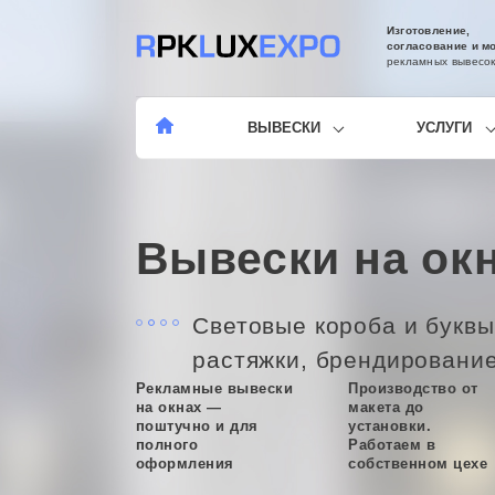
Изготовление,
согласование и м
рекламных вывесо
ВЫВЕСКИ
УСЛУГИ
Вывески на ок
Световые короба и буквы
растяжки, брендировани
Рекламные вывески
Производство от
на окнах —
макета до
поштучно и для
установки.
полного
Работаем в
оформления
собственном цехе