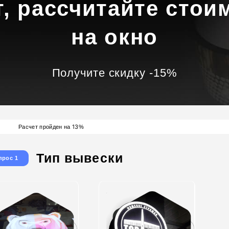
т, рассчитайте стои
на окно
Получите скидку -15%
13
Расчет пройден на
%
Тип вывески
прос 1