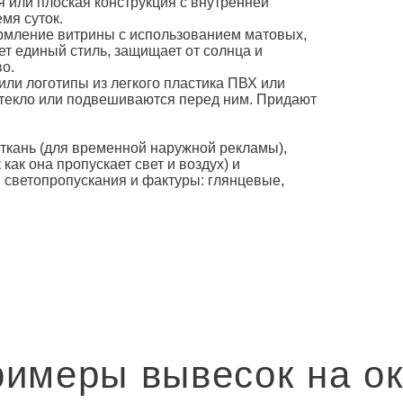
 или плоская конструкция с внутренней
мя суток.
рмление витрины с использованием матовых,
т единый стиль, защищает от солнца и
о.
ли логотипы из легкого пластика ПВХ или
стекло или подвешиваются перед ним. Придают
кань (для временной наружной рекламы),
как она пропускает свет и воздух) и
 светопропускания и фактуры: глянцевые,
имеры вывесок на о