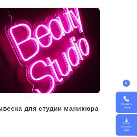
Оставить
ывеска для студии маникюра
заявку
Скачать
прайс