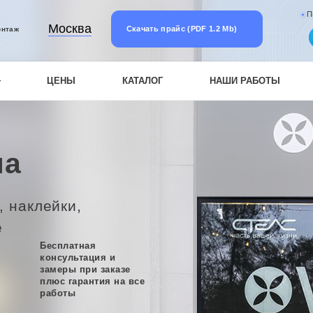
П
Москва
Скачать прайс (PDF 1.2 Mb)
онтаж
к
ЦЕНЫ
КАТАЛОГ
НАШИ РАБОТЫ
на
, наклейки,
е
Бесплатная
консультация и
замеры при заказе
плюс гарантия на все
работы