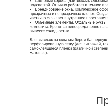
Световые короба (лайтбоксы). Объемная
подсветкой. Отлично работает в темное вре
Брендирование окна. Комплексное офо
прозрачных и непрозрачных пленок. Создае
частично скрывает внутреннее пространств
Объемные элементы. Отдельные буквы и
композита. Крепятся непосредственно на 
вывеске солидностью.
Для вывесок
на окна
мы берем баннерную т
перфорированную сетку (для витражей, так 
самоклеящиеся пленки (различной степени
матовые).
Пр