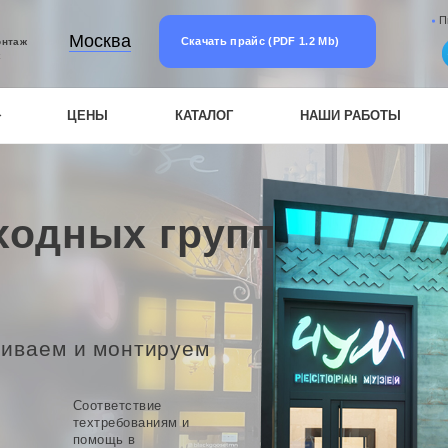
П
Москва
Скачать прайс (PDF 1.2 Mb)
онтаж
к
ЦЕНЫ
КАТАЛОГ
НАШИ РАБОТЫ
ходных групп
ливаем и монтируем
и
Соответствие
техтребованиям и
помощь в