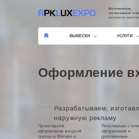
Изготовление,
согласование и м
рекламных вывесо
ВЫВЕСКИ
УСЛУГИ
Оформление в
Разрабатываем, изготав
наружную рекламу
Проектируем
Популярные стил
оформление входной
оформления и
группы в Москве и
долговечные