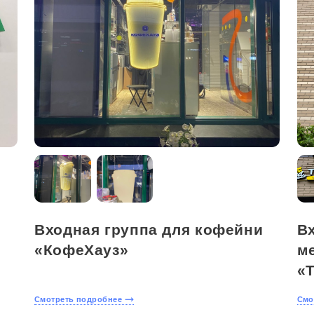
Входная группа для кофейни
В
«КофеХауз»
м
«
Смотреть подробнее
Смо