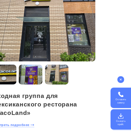
ходная группа для
Оставить
ексиканского ресторана
заявку
TacoLand»
Скачать
прайс
треть подробнее