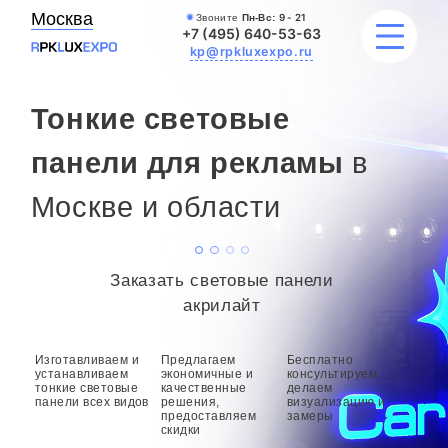
Москва
Звоните
Пн-Вс:
9 - 21
+7 (495) 640-53-63
kp@rpkluxexpo.ru
Тонкие световые
ВЫВЕСКИ
панели для рекламы
в
Москве и области
УСЛУГИ
ЦЕНЫ
Заказать световые панели
КАТАЛОГ
акрилайт
НАШИ РАБОТЫ
Изготавливаем и
Предлагаем
Бесплатно
устанавливаем
экономичные и
консультируем,
тонкие световые
качественные
делаем
БЛОГ
панели всех видов
решения,
визуализацию и
предоставляем
замеры
скидки