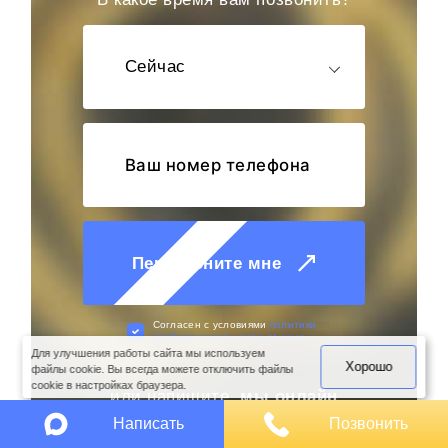
Сейчас
Перезвоните мне
оимость
арки
Cогласен с условиями
политики
конфиденциальности данных
Для улучшения работы сайта мы используем
Хорошо
файлы cookie. Вы всегда можете отключить файлы
cookie в настройках браузера.
или напишите,
мы онлайн
Написать
Позвонить