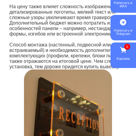
Написать в
На цену также влияет сложность изображения:
MAX
детализированные логотипы, мелкий текст или
сложные узоры увеличивают время гравировки.
Дополнительный бюджет можно потратить из-за
особенностей
панели
– например, нестандартной
Написать в
формы, изгибов или встроенной электроники.
Telegram
Способ монтажа (настенный, подвесной или
0
встраиваемый) и необходимость дополнительных
комплектующих (профили, крепежи, блоки питания)
Корзина
также отражаются на итоговой цене. Чем сложнее
установка, тем дороже придется
купить
вывеску.