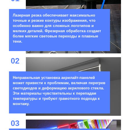
Лазерная резка обеспечивает максимально
точные и резкие контуры изображения, что
особенно важно для сложных логотипов и
мелких деталей. Фрезерная обработка создает
более мягкие световые переходы и плавные
тени.
02
Неправильная установка акрилайт-панелей
может привести к проблемам, включая перегрев
светодиодов и деформацию акрилового стекла.
Эти материалы чувствительны к перепадам
температуры и требуют грамотного подхода к
монтажу.
03