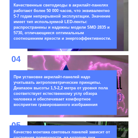
Качественные светодиоды в акрилайт-панелях
работают более 50 000 часов, что эквивалентно
5-7 годам непрерывной эксплуатации. Значение
имеет тип используемой LED-ленты:
распространены и надежны модели SMD 2835 и
5730, отличающиеся оптимальным
соотношением яркости и энергоэффективности.
04
При установке акрилайт-панелей надо
учитывать антропометрические принципы.
Диапазон высоты 1,5-2,2 метра от уровня пола
соответствует естественному углу обзора
человека и обеспечивает комфортное
восприятие гравированного изображения
05
Качество монтажа световых панелей зависит от
состояния поверхности, на которую они