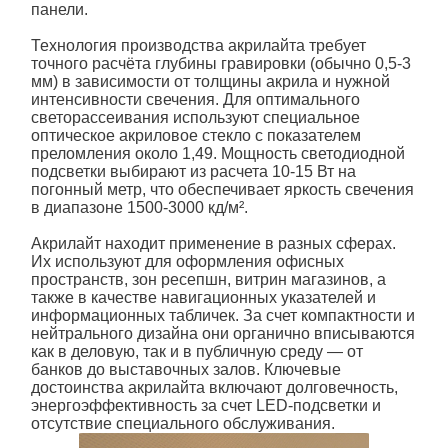
панели
.
Технология производства акрилайта требует
точного расчёта глубины гравировки (обычно 0,5-3
мм) в зависимости от толщины акрила и нужной
интенсивности свечения. Для оптимального
светорассеивания используют специальное
оптическое акриловое стекло с показателем
преломления около 1,49. Мощность светодиодной
подсветки
выбирают из расчета 10-15 Вт на
погонный метр, что обеспечивает яркость свечения
в диапазоне 1500-3000 кд/м².
Акрилайт находит применение в разных сферах.
Их используют для оформления офисных
пространств, зон ресепшн, витрин магазинов, а
также в качестве навигационных указателей и
информационных табличек. За счет компактности и
нейтрального дизайна они органично вписываются
как в деловую, так и в публичную среду — от
банков до выставочных залов. Ключевые
достоинства акрилайта включают долговечность,
энергоэффективность за счет LED-подсветки и
отсутствие специального обслуживания.