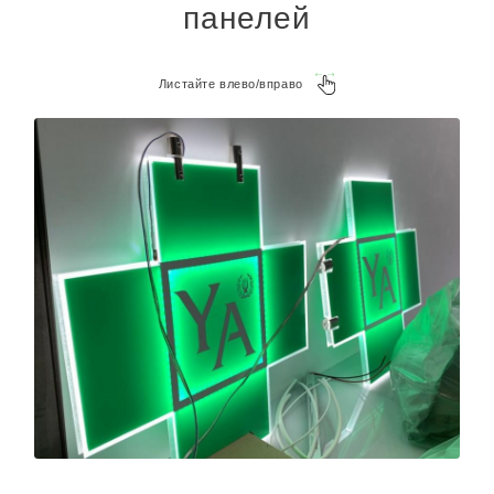
панелей
Листайте влево/вправо