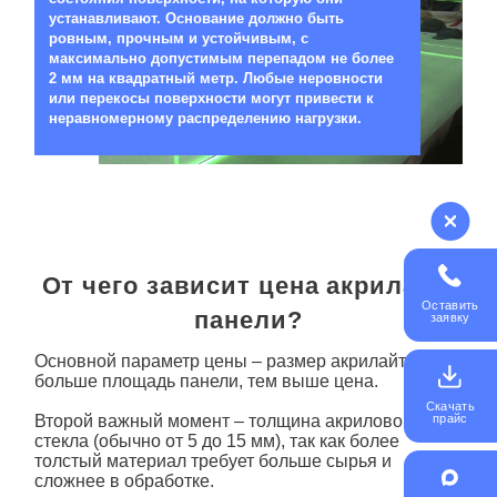
устанавливают. Основание должно быть
ровным, прочным и устойчивым, с
максимально допустимым перепадом не более
2 мм на квадратный метр. Любые неровности
или перекосы поверхности могут привести к
неравномерному распределению нагрузки.
От чего зависит цена акрилайт-
Оставить
панели?
заявку
Основной параметр цены – размер акрилайта: чем
больше площадь панели, тем выше цена.
Скачать
Второй важный момент – толщина акрилового
прайс
стекла (обычно от 5 до 15 мм), так как более
толстый материал требует больше сырья и
сложнее в обработке.