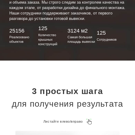
и объема заказа. Мы строго следим за контролем качества на
каждом этапе, от разработки дизайна до финального монтажа.
Наши сотрудники поддерживают заказчиков, от первого
разговора до установки готовой вывески.
125
25156
3124 м2
125
Количество
Реализовано
Самая большая
крышных
Сотрудников
объектов
площадь вывески
конструкций
3 простых шага
для получения результата
Листайте влево/вправо