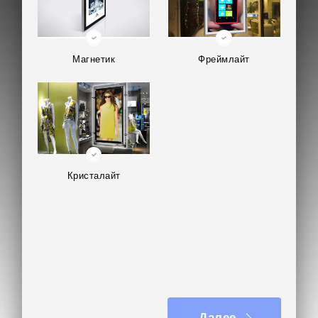
Магнетик
Фреймлайт
Кристалайт
Далее