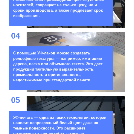
носителей, сокращает не только цену, но и
сроки производства, а также продлевает срок
изображения.
04
С помощью УФ-лаков можно создавать
рельефные текстуры — например, имитацию
дерева, песка или объемного текста. Это дает
продукции тактильную выразительность,
премиальность и оригинальность,
недостижимые при стандартной печати.
05
УФ-печать — одна из таких технологий, которая
наносит непрозрачный белый цвет даже на
темные поверхности. Это расширяет
возможности для дизайна, создавая