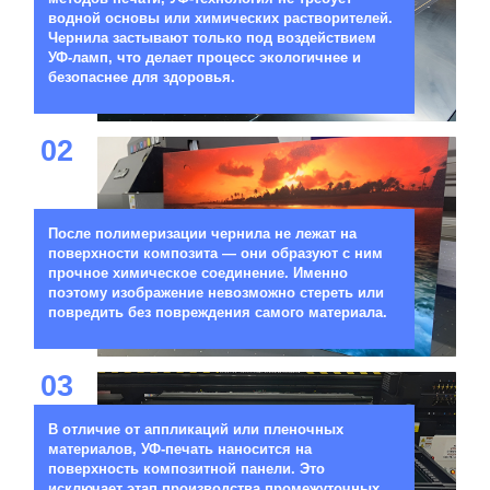
водной основы или химических растворителей.
Чернила застывают только под воздействием
УФ-ламп, что делает процесс экологичнее и
безопаснее для здоровья.
02
После полимеризации чернила не лежат на
поверхности композита — они образуют с ним
прочное химическое соединение. Именно
поэтому изображение невозможно стереть или
повредить без повреждения самого материала.
03
В отличие от аппликаций или пленочных
материалов, УФ-печать наносится на
поверхность композитной панели. Это
исключает этап производства промежуточных