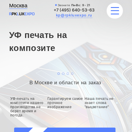
Москва
Звоните
Пн-Вс:
9 - 21
+7 (495) 640-53-63
kp@rpkluxexpo.ru
УФ печать на
ВЫВЕСКИ
композите
УСЛУГИ
ЦЕНЫ
В Москве и области на заказ
КАТАЛОГ
УФ-печать на
Гарантируем самое
Наша печать не
НАШИ РАБОТЫ
композите нашего
прочное
знает слова
производства не
изображение
"выцветание"
берет время и
погода.
БЛОГ