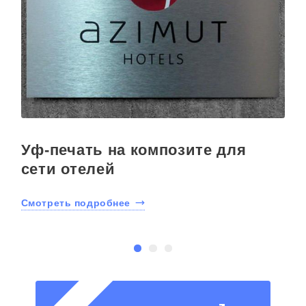
Уф-печать на композите для
сети отелей
Смотреть подробнее
С