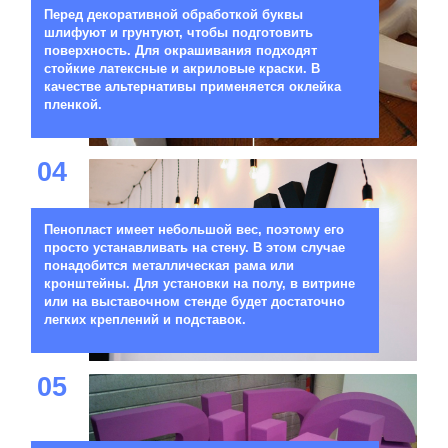
Перед декоративной обработкой буквы
шлифуют и грунтуют, чтобы подготовить
поверхность. Для окрашивания подходят
стойкие латексные и акриловые краски. В
качестве альтернативы применяется оклейка
пленкой.
04
Пенопласт имеет небольшой вес, поэтому его
просто устанавливать на стену. В этом случае
понадобится металлическая рама или
кронштейны. Для установки на полу, в витрине
или на выставочном стенде будет достаточно
легких креплений и подставок.
05