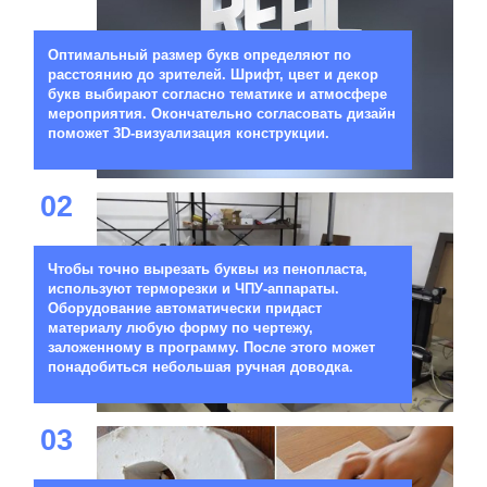
Оптимальный размер букв определяют по
расстоянию до зрителей. Шрифт, цвет и декор
букв выбирают согласно тематике и атмосфере
мероприятия. Окончательно согласовать дизайн
поможет 3D-визуализация конструкции.
02
Чтобы точно вырезать буквы из пенопласта,
используют терморезки и ЧПУ-аппараты.
Оборудование автоматически придаст
материалу любую форму по чертежу,
заложенному в программу. После этого может
понадобиться небольшая ручная доводка.
03