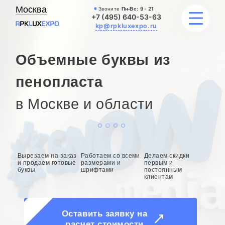
Москва
Звоните
Пн-Вс:
9 - 21
+7 (495) 640-53-63
kp@rpkluxexpo.ru
Объемные буквы из
ВЫВЕСКИ
пенопласта
в Москве и области
УСЛУГИ
ЦЕНЫ
КАТАЛОГ
Вырезаем на заказ
Работаем со всеми
Делаем скидки
и продаем готовые
размерами и
первым и
буквы
шрифтами
постоянным
НАШИ РАБОТЫ
клиентам
БЛОГ
Оставить заявку на
расчет стоимости