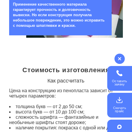
Применение качественного материала
гарантирует прочность и долговечность
вывески. Но если конструкция получила
небольшое повреждение, это можно исправить
с помощью шпатлевки и краски.
Стоимость изготовления
Как рассчитать
Оставить
заявку
Цена
на конструкцию
из пенопласта
зависит от
четырех параметров:
толщина букв — от 2 до 50 см;
Скачать
высота букв — от 10 до 100 см;
прайс
сложность шрифта — фантазийные и
необычные шрифты стоят дороже;
наличие покрытия: покраска с одной или двух