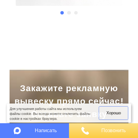
Закажите рекламную
оимость
арки
вывеску прямо сейчас!
Для улучшения работы сайта мы используем
Оставьте заявку
Хорошо
файлы cookie. Вы всегда можете отключить файлы
cookie в настройках браузера.
Написать
Позвонить
В какое время вам позвонить?