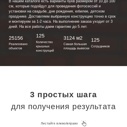
В нашем каталоге есть варианты букв размером от 10 до 100
см, которые подойдут для проведения фотосессий и
установки на свадьбе, дне рождения, юбилее, детском
празднике. Доставляем выбранную конструкцию точно в срок
и монтируем за 1-2 часа. На выполнение заказа уходит от 3
дней. На все работы даем гарантию до 5 лет.
125
25156
3124 м2
125
Количество
Реализовано
Самая большая
крышных
Сотрудников
объектов
площадь вывески
конструкций
3 простых шага
для получения результата
Листайте влево/вправо