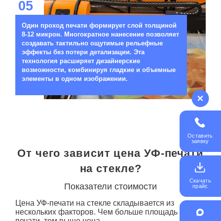
05
Один проход печати формирует слой толщиной
8-12 микрон. Многократное нанесение позволяет
создавать тактильно ощутимые рельефные
эффекты без потери детализации. Эта
технология расширяет дизайнерские
возможности, комбинируя гладкие и объемные
элементы в одном изображении.
Оставить
заявку
От чего зависит цена УФ-печати
на стекле?
Скачать
Показатели стоимости
прайс
Цена
УФ-печати
на стекле
складывается из
нескольких факторов. Чем больше площадь
печати, тем выше цена.