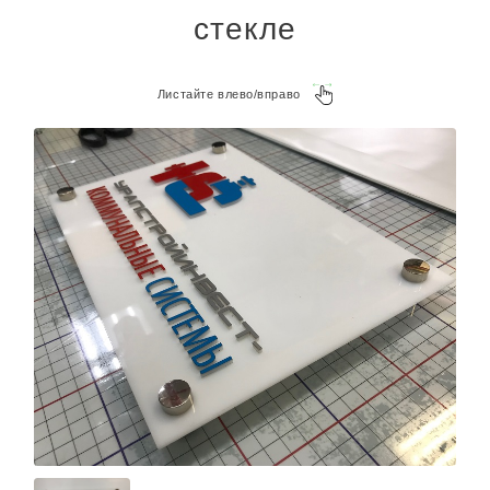
стекле
Листайте влево/вправо