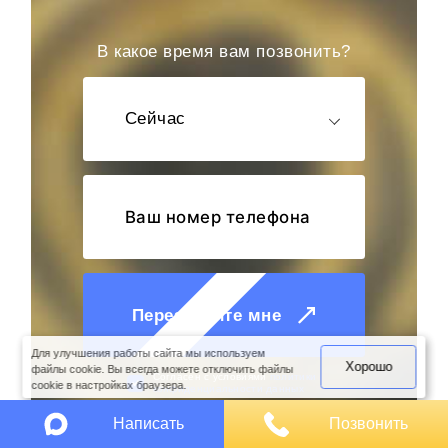
В какое время вам позвонить?
Сейчас
оимость
арки
Перезвоните мне
Для улучшения работы сайта мы используем
Хорошо
файлы cookie. Вы всегда можете отключить файлы
Cогласен с условиями
политики
cookie в настройках браузера.
конфиденциальности данных
Написать
Позвонить
или напишите,
мы онлайн