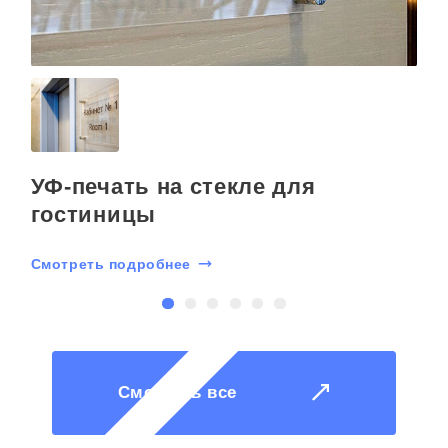
УФ-печать на стекле для
гостиницы
Смотреть подробнее
С
Смотреть все