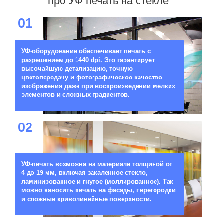
про УФ печать на стекле
01
УФ-оборудование обеспечивает печать с
разрешением до 1440 dpi. Это гарантирует
высочайшую детализацию, точную
цветопередачу и фотографическое качество
изображения даже при воспроизведении мелких
элементов и сложных градиентов.
02
УФ-печать возможна на материале толщиной от
4 до 19 мм, включая закаленное стекло,
ламинированное и гнутое (моллированное). Так
можно наносить печать на фасады, перегородки
и сложные криволинейные поверхности.