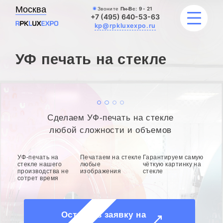
Москва
Звоните
Пн-Вс:
9 - 21
+7 (495) 640-53-63
kp@rpkluxexpo.ru
УФ печать на стекле
ВЫВЕСКИ
УСЛУГИ
Сделаем УФ-печать на стекле
ЦЕНЫ
любой сложности и объемов
КАТАЛОГ
УФ-печать на
Печатаем на стекле
Гарантируем самую
стекле нашего
любые
чёткую картинку на
производства не
изображения
стекле
НАШИ РАБОТЫ
сотрет время
БЛОГ
Оставить заявку на