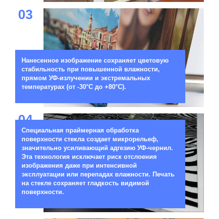
03
Нанесенное изображение сохраняет цветовую
стабильность при повышенной влажности,
прямом УФ-излучении и экстремальных
температурах (от -30°C до +80°C).
04
Специальная праймерная обработка
поверхности стекла создает микрорельеф,
значительно усиливающий адгезию УФ-чернил.
Эта технология исключает риск отслоения
изображения даже при интенсивной
эксплуатации или перепадах влажности. Печать
на стекле сохраняет гладкость видимой
поверхности.