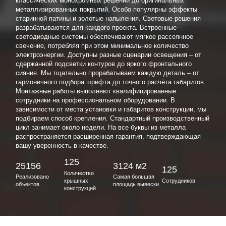
классических монохромных решений до оригинальных
металлизированных покрытий. Особо популярны эффекты
старинной патины и золотые напыления. Световые решения
разрабатываются для каждого проекта. Встроенные
светодиодные системы обеспечивают мягкое рассеянное
свечение, потребляя при этом минимальное количество
электроэнергии. Доступны разные сценарии освещения – от
сдержанной подсветки контуров до яркого фронтального
сияния. Мы тщательно прорабатываем каждую деталь – от
гармоничного подбора шрифта до точного расчёта габаритов.
Монтажные работы выполняют квалифицированные
сотрудники на профессиональном оборудовании. В
зависимости от места установки и габаритов конструкции, мы
подбираем способ крепления. Стандартный производственный
цикл занимает около недели. На все буквы из металла
распространяется расширенная гарантия, подтверждающая
вашу уверенность в качестве.
125
25156
3124 м2
125
Количество
Реализовано
Самая большая
крышных
Сотрудников
объектов
площадь вывески
конструкций