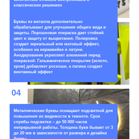
классических решениях
Буквы из металла дополнительно
03
обрабатывают для улучшения общего вида и
защиты. Порошковая покраска дает стойкий
цвет и защиту от выцветания. Полировка
создает зеркальный или матовый эффект,
особенно на нержавейке и латуни.
Анодирование укрепляет алюминий перед
покраской. Гальваническое покрытие (золото,
хром) добавляет роскоши, а патина создает
винтажный эффект
04
Металлические буквы оснащают подсветкой для
повышения их видимости в темноте. Срок
службы подсветки – до 50 000 часов
непрерывной работы. Толщина букв бывает от 3
до 20 мм в зависимости от размера и дизайна
буквы