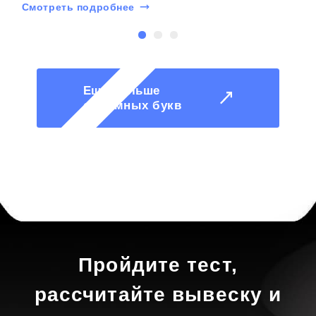
Смотреть подробнее
С
Еще больше
объемных букв
Пройдите тест,
рассчитайте вывеску и