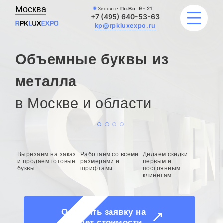
Москва
Звоните
Пн-Вс:
9 - 21
+7 (495) 640-53-63
kp@rpkluxexpo.ru
Объемные буквы из
ВЫВЕСКИ
металла
в Москве и области
УСЛУГИ
ЦЕНЫ
КАТАЛОГ
Вырезаем на заказ
Работаем со всеми
Делаем скидки
и продаем готовые
размерами и
первым и
буквы
шрифтами
постоянным
НАШИ РАБОТЫ
клиентам
БЛОГ
Оставить заявку на
расчет стоимости