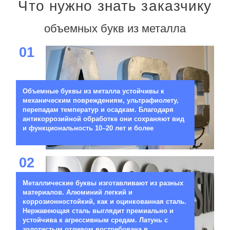
Что нужно знать заказчику
объемных букв из металла
01
Объемные буквы из металла устойчивы к
механическим повреждениям, ультрафиолету,
перепадам температур и осадкам. Благодаря
антикоррозийной обработке они сохраняют вид
и функциональность 10–20 лет и более
02
Металлические буквы изготавливают из разных
материалов. Алюминий легкий и
коррозионностойкий, как и оцинкованная сталь.
Нержавеющая сталь выглядит премиально и
устойчива к агрессивным средам. Латунь с
золотистым отливом востребована в