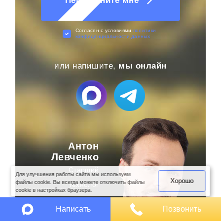
Перезвоните мне
Cогласен с условиями
политики
конфиденциальности данных
или напишите,
мы онлайн
Антон
оимость
арки
Левченко
Старший
Для улучшения работы сайта мы используем
Хорошо
файлы cookie. Вы всегда можете отключить файлы
технолог
cookie в настройках браузера.
Написать
Позвонить