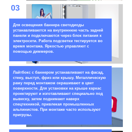
03
Для освещения баннера светодиоды
устанавливаются на внутреннюю часть задней
панели и подключаются через блок питания к
электросети. Работа подсветки тестируется во
время монтажа. Яркостью управляют с
помощью диммеров.
04
Лайтбокс с баннером устанавливают на фасад,
стену, выступ, фриз или крышу. Металлическую
раму перед монтажом окрашивают в цвет
поверхности. Для установки на крыше каркас
проектируют и изготавливают специально под
вывеску, затем поднимают наверх
спецтехникой, привлекая промышленных
альпинистов. При монтаже часто используют
пригрузы.