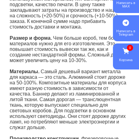
Написать в
подсветки, качество печати. В цену также
MAX
закладывают затраты на производство и наценки
на сложность (+20-50%) и срочность (+10-50%)
заказа. К конечной сумме надо прибавить
стоимость доставки и монтажа.
Написать в
Telegram
Размер и форма.
Чем больше короб, тем больше
материалов нужно для его изготовления. Это
0
повышает стоимость вывески так же, как и
создание нестандартной формы. Сложный дизайн
может увеличить цену на 10-30%.
Корзина
Материалы.
Самый дешевый вариант металла
для каркаса — это сталь. Алюминий стоит дороже
на 50-100%. Композитные материалы для корпуса
имеют разную стоимость в зависимости от
качества. Баннер делают из ламинированной и
литой ткани. Самая дорогая — транслюцентная
ткань, которую выпускают специально для
световых коробов. Для подсветки в основном
используют светодиоды. Они стоят дороже других
ламп, но потребляют меньше электроэнергии и
служат дольше.
Производство конструкции.
Фрезеровочные