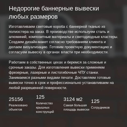
Недорогие баннерные вывески
любых размеров
Изготавливаем световые короба с баннерной тканью из
полиэстера на заказ. В производстве используем сталь и
алюминий, композитные материалы и светодиодные кластеры.
Создаем дизайн-макет согласно требованиям клиента и
делаем визуализацию. Готовим проектную документацию и
согласуем вывеску в органах власти при необходимости.
Работаем в собственных цехах и беремся за сложные и
срочные заказы. Для изготовления вывески применяем
фрезерные, лазерные и листогибочные ЧПУ станки.
Занимаемся разными видами печати. Доставляем готовые
вывески точно в срок и профессионально устанавливаем на
любой разрешенной поверхности.
125
25156
3124 м2
125
Количество
Реализовано
Самая большая
крышных
Сотрудников
объектов
площадь вывески
конструкций