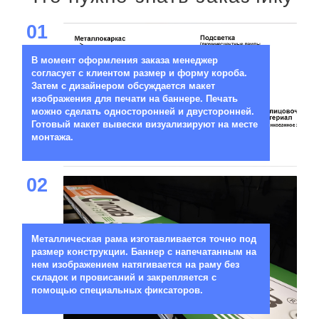
01
В момент оформления заказа менеджер
согласует с клиентом размер и форму короба.
Затем с дизайнером обсуждается макет
изображения для печати на баннере. Печать
можно сделать односторонней и двусторонней.
Готовый макет вывески визуализируют на месте
монтажа.
02
Металлическая рама изготавливается точно под
размер конструкции. Баннер с напечатанным на
нем изображением натягивается на раму без
складок и провисаний и закрепляется с
помощью специальных фиксаторов.