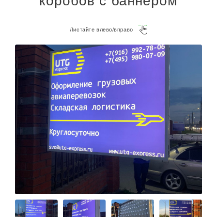
коробов с баннером
Листайте влево/вправо