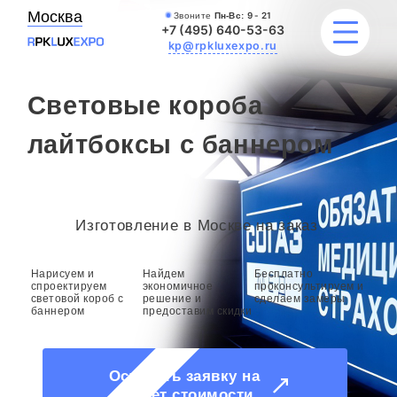
Москва
Звоните
Пн-Вс:
9 - 21
+7 (495) 640-53-63
kp@rpkluxexpo.ru
Световые короба
ВЫВЕСКИ
лайтбоксы с баннером
УСЛУГИ
ЦЕНЫ
Изготовление в Москве на заказ
КАТАЛОГ
Нарисуем и
Найдем
Бесплатно
спроектируем
экономичное
проконсультируем и
световой короб с
решение и
сделаем замеры
НАШИ РАБОТЫ
баннером
предоставим скидки
БЛОГ
Оставить заявку на
расчет стоимости