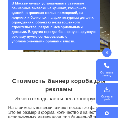
05
В Москве нельзя устанавливать световые
баннерные вывески на крышах, козырьках
зданий, в границах жилых помещений, на
лоджиях и балконах, на архитектурных деталях,
ограждениях, объектах незавершенного
строительства, рядом с мемориальными
досками. В других городах баннерную наружную
рекламу нужно согласовывать с
уполномоченными органами власти.
Оставить
заявку
Стоимость баннер короба для
рекламы
Скачать
Из чего складывается цена конструкции
прайс
На стоимость вывески влияют несколько факторов.
Это ее размер и форма, количество и качество
используемых материалов, тип баннерной ткани и