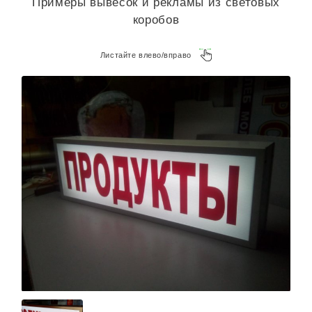
Примеры вывесок и рекламы из световых
коробов
Листайте влево/вправо