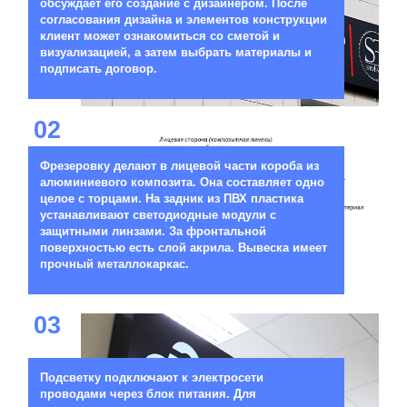
обсуждает его создание с дизайнером. После
согласования дизайна и элементов конструкции
клиент может ознакомиться со сметой и
визуализацией, а затем выбрать материалы и
подписать договор.
02
Фрезеровку делают в лицевой части короба из
алюминиевого композита. Она составляет одно
целое с торцами. На задник из ПВХ пластика
устанавливают светодиодные модули с
защитными линзами. За фронтальной
поверхностью есть слой акрила. Вывеска имеет
прочный металлокаркас.
03
Подсветку подключают к электросети
проводами через блок питания. Для