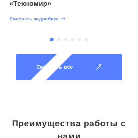
«Техномир»
Смотреть подробнее
С
Смотреть все
Преимущества работы с
нами