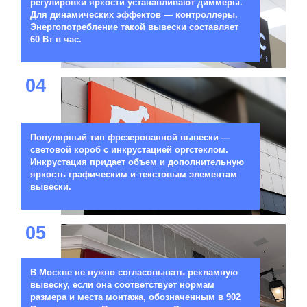
регулировки яркости устанавливают диммеры.
Для динамических эффектов — контроллеры.
Энергопотребление такой вывески составляет
60 Вт в час.
04
Популярный тип фрезерованной вывески —
световой короб с инкрустацией оргстеклом.
Инкрустация придает объем и дополнительную
яркость графическим и текстовым элементам
вывески.
05
В Москве не нужно согласовывать рекламную
вывеску, если она соответствует нормам
размера и места монтажа, обозначенным в 902