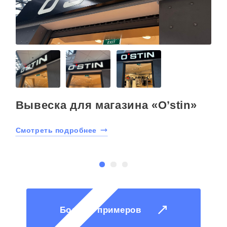
Вывеска для магазина «O’stin»
Смотреть подробнее
С
Больше примеров