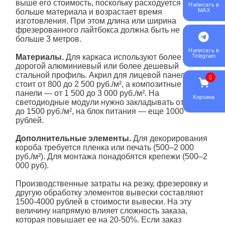
выше его стоимость, поскольку расходуется
Написать в
MAX
больше материала и возрастает время
изготовления. При этом длина или ширина
фрезерованного лайтбокса должна быть не
больше 3 метров.
Написать в
Материалы.
Для каркаса используют более
Telegram
дорогой алюминиевый или более дешевый
стальной профиль. Акрил для лицевой панели
0
стоит от 800 до 2 500 руб./м², а композитные
панели — от 1 500 до 3 000 руб./м². На
Корзина
светодиодные модули нужно закладывать от 500
до 1500 руб./м², на блок питания — еще 1000
рублей.
Дополнительные элементы.
Для декорирования
короба
требуется пленка или печать (500–2 000
руб./м²). Для монтажа понадобятся крепежи (500–2
000 руб).
Производственные затраты на резку, фрезеровку и
другую обработку элементов вывески составляют
1500-4000 рублей в стоимости вывески. На эту
величину напрямую влияет сложность заказа,
которая повышает ее на 20-50%. Если заказ