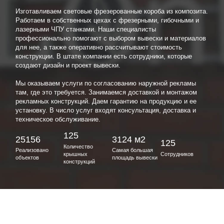
Изготавливаем световые фрезерованные короба из композита.
Работаем в собственных цехах с фрезерными, гибочными и
лазерными ЧПУ станками. Наши специалисты
профессионально помогают с выбором вывески и материалов
для нее, а также оперативно рассчитывают стоимость
конструкции. В штате компании есть сотрудники, которые
создают дизайн и проект вывески.
Мы оказываем услуги по согласованию наружной рекламы
там, где это требуется. Занимаемся доставкой и монтажом
рекламных конструкций. Даем гарантию на продукцию и ее
установку. В число услуг входят консультация, доставка и
техническое обслуживание.
125
25156
3124 м2
125
Количество
Реализовано
Самая большая
крышных
Сотрудников
объектов
площадь вывески
конструкций