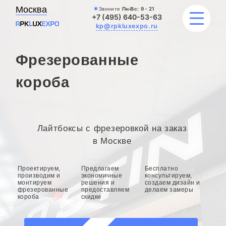
Москва
Звоните
Пн-Вс:
9 - 21
+7 (495) 640-53-63
kp@rpkluxexpo.ru
Фрезерованные
ВЫВЕСКИ
короба
УСЛУГИ
ЦЕНЫ
Лайтбоксы с фрезеровкой на заказ
в Москве
КАТАЛОГ
Проектируем,
Предлагаем
Бесплатно
НАШИ РАБОТЫ
производим и
экономичные
консультируем,
монтируем
решения и
создаем дизайн и
фрезерованные
предоставляем
делаем замеры
короба
скидки
БЛОГ