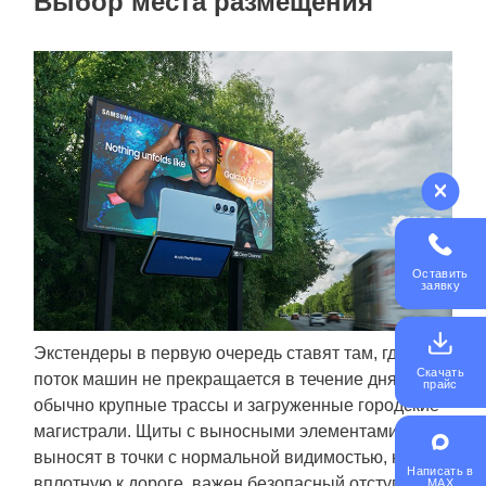
Выбор места размещения
Оставить
заявку
Экстендеры в первую очередь ставят там, где
Скачать
поток машин не прекращается в течение дня. Это
прайс
обычно крупные трассы и загруженные городские
магистрали. Щиты с выносными элементами
выносят в точки с нормальной видимостью, но не
Написать в
вплотную к дороге, важен безопасный отступ от
MAX