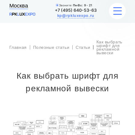
Москва
Звоните
Пн-Вс:
9 - 21
+7 (495) 640-53-63
kp@rpkluxexpo.ru
Как выбрать
ВЫВЕСКИ
шрифт для
Главная
Полезные статьи
Статьи
рекламной
вывески
УСЛУГИ
Как выбрать шрифт для
ЦЕНЫ
рекламной вывески
КАТАЛОГ
НАШИ РАБОТЫ
БЛОГ