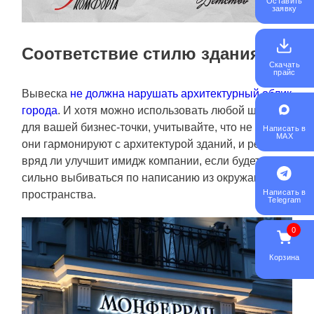
Оставить
заявку
Соответствие стилю здания
Скачать
прайс
Вывеска
не должна нарушать архитектурный облик
города
. И хотя можно использовать любой шрифт
для вашей бизнес-точки, учитывайте, что не все
Написать в
MAX
они гармонируют с архитектурой зданий, и реклама
вряд ли улучшит имидж компании, если будет
сильно выбиваться по написанию из окружающего
Написать в
пространства.
Telegram
0
Корзина