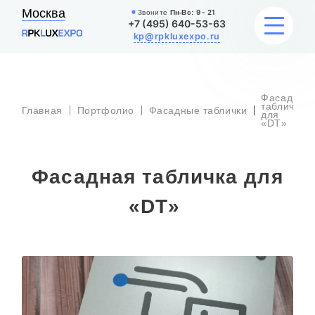
Москва
Звоните
Пн-Вс:
9 - 21
+7 (495) 640-53-63
kp@rpkluxexpo.ru
Фасадная
ВЫВЕСКИ
табличка
Главная
Портфолио
Фасадные таблички
для
«DT»
УСЛУГИ
Фасадная табличка для
ЦЕНЫ
«DT»
КАТАЛОГ
НАШИ РАБОТЫ
БЛОГ