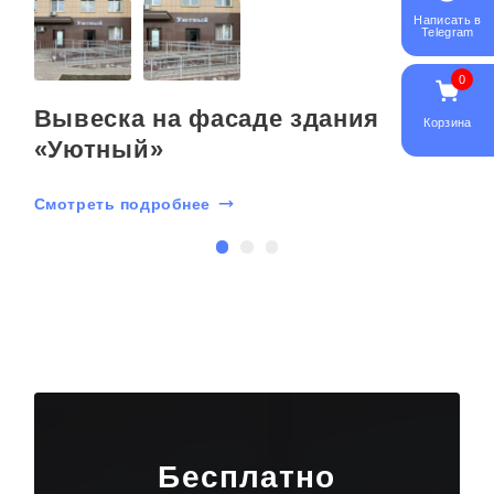
Написать в
Telegram
0
»
Вывеска на фасаде здания
С
Корзина
«Уютный»
Смотреть подробнее
Бесплатно