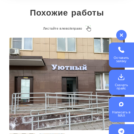
Похожие работы
Листайте влево/вправо
Оставить
заявку
Скачать
прайс
Написать в
MAX