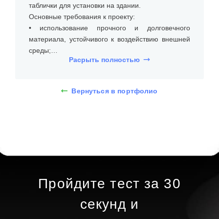
таблички для установки на здании.
Основные требования к проекту:
• использование прочного и долговечного
материала, устойчивого к воздействию внешней
среды;
Расрыть полностью
• современный и аккуратный дизайн;
• надёжный монтаж на фасад здания.
Вернуться в портфолио
Для проекта была изготовлена фасадная
табличка размером 300×400 мм. Конструкция
выполнена из алюминиевого композитного
материала (АКП) толщиной 3 мм. Изображение
нанесено методом аппликации виниловыми
плёнками с цветной печатью, что обеспечивает
яркость, устойчивость к внешним воздействиям и
аккуратный внешний вид.
Пройдите тест за 30
Заказ был выполнен с использованием
секунд и
современного оборудования: фрезерного станка