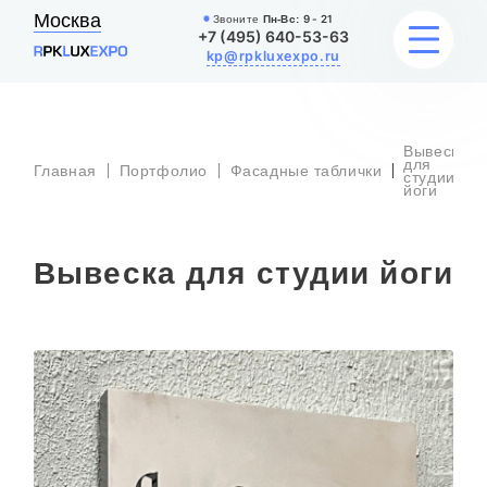
Москва
Звоните
Пн-Вс:
9 - 21
+7 (495) 640-53-63
kp@rpkluxexpo.ru
Вывеска
ВЫВЕСКИ
для
Главная
Портфолио
Фасадные таблички
студии
йоги
УСЛУГИ
Вывеска для студии йоги
ЦЕНЫ
КАТАЛОГ
НАШИ РАБОТЫ
БЛОГ