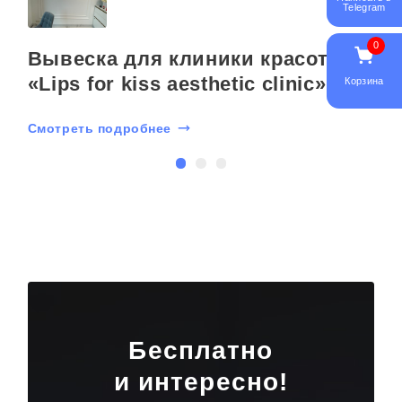
Telegram
0
Вывеска для клиники красоты
«Lips for kiss aesthetic clinic»
Корзина
Смотреть подробнее
С
Бесплатно
и интересно!