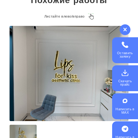
Похожие работы
Листайте влево/вправо
Оставить
заявку
Скачать
прайс
Написать в
MAX
Написать в