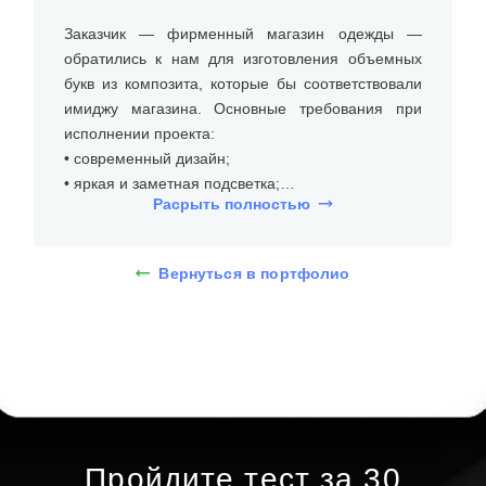
Заказчик — фирменный магазин одежды —
обратились к нам для изготовления объемных
букв из композита, которые бы соответствовали
имиджу магазина. Основные требования при
исполнении проекта:
• современный дизайн;
• яркая и заметная подсветка;
Расрыть полностью
• устойчивость к внешним повреждениям.
На встрече с клиентом уточнили размеры места
Вернуться в портфолио
установки (на фасаде), бюджет и требования к
типу и дизайну объемных букв из композита.
Сначала подготавливается основа вывески. Для
этого используется алюминиевый композит,
который служит бортом конструкции. Композит
обеспечивает прочность и легкость конструкции,
что важно для долговечности и устойчивости
вывески.
Пройдите тест за 30