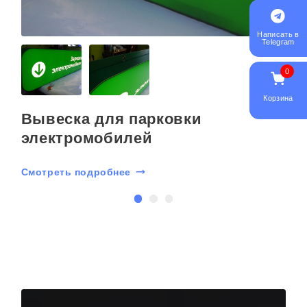
Написать в
Telegram
0
Корзина
Вывеска для парковки
электромобилей
Смотреть подробнее
С