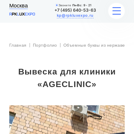
Москва
Звоните
Пн-Вс:
9 - 21
+7 (495) 640-53-63
kp@rpkluxexpo.ru
ВЫВЕСКИ
Главная
Портфолио
Объемные буквы из нержавеюще
УСЛУГИ
Вывеска для клиники
ЦЕНЫ
«AGECLINIC»
КАТАЛОГ
НАШИ РАБОТЫ
БЛОГ