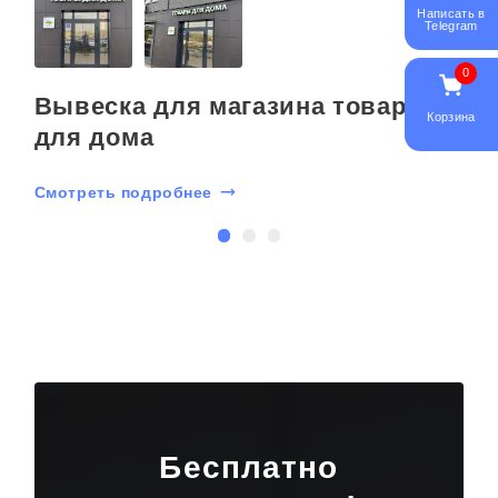
Написать в
Telegram
0
Вывеска для магазина товаров
Корзина
для дома
Смотреть подробнее
С
Бесплатно