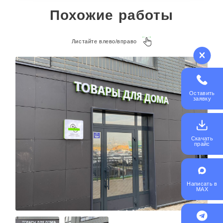
Похожие работы
Листайте влево/вправо
Оставить
заявку
Скачать
прайс
Написать в
MAX