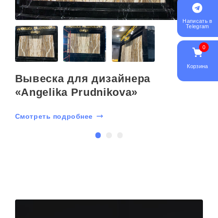
Написать в
Telegram
0
Корзина
Вывеска для дизайнера
«Angelika Prudnikova»
Смотреть подробнее
С