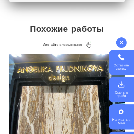
Отправьте ваш проект объемных букв из
пенопласта или задайте любой вопрос на почту
kp@rpkluxexpo.ru.
Похожие работы
Листайте влево/вправо
Оставить
заявку
Скачать
прайс
Написать в
MAX