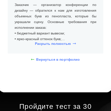
Заказчик — организатор конференции по
дизайну — обратился к нам для изготовления
объемных букв из пенопласта, которые бы
украшали сцену. Основные требования при
исполнении заказа:
• бюджетный вариант вывески;
• ярко-красный оттенок букв;
Расрыть полностью
• без подсветки.
На встрече с клиентом уточнили размеры места
Вернуться в портфолио
установки (на полу сцены), бюджет и требования
к типу и дизайну объемных букв из пенопласта
без подсветки. Дизайнеры предложили несколько
вариантов, и клиент выбрал объемные буквы из
пенопласта высотой 50 см, толщина пенопласта
– 5 см. При помощи 3D-макета определились со
шрифтом без засечек, ярко-красной палитрой.
Пройдите тест за 30
Определившись с внешним видом объемных