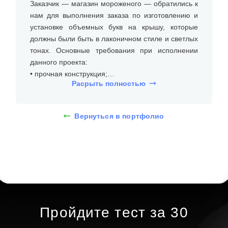
Заказчик — магазин мороженого — обратились к
нам для выполнения заказа по изготовлению и
установке объемных букв на крышу, которые
должны были быть в лаконичном стиле и светлых
тонах. Основные требования при исполнении
данного проекта:
• прочная конструкция;
Расрыть полностью
• лаконичный шрифт;
• долгий срок эксплуатации и устойчивость к
погодным условиям.
Вернуться в портфолио
На встрече с клиентом уточнили размеры места
установки (на крыше), бюджет, требования к типу
и дизайну объемных букв на крышу. Дизайнеры
предложили несколько вариантов, и клиент
выбрал крышные буквы из алюминиевого
профиля, акрила и пластика с лицевой
подсветкой. Буквы высотой 1,5 метра, общая
Пройдите тест за 30
длина вывески — около 11 метров. При помощи
3D-макета определились с требуемым шрифтом,