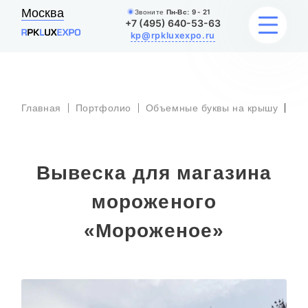
Москва
Звоните
Пн-Вс:
9 - 21
+7 (495) 640-53-63
kp@rpkluxexpo.ru
Вы
ВЫВЕСКИ
ма
Главная
Портфолио
Объемные буквы на крышу
мо
«М
УСЛУГИ
Вывеска для магазина
ЦЕНЫ
мороженого
КАТАЛОГ
«Мороженое»
НАШИ РАБОТЫ
БЛОГ