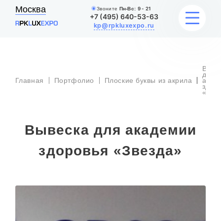
Москва
Звоните
Пн-Вс:
9 - 21
+7 (495) 640-53-63
kp@rpkluxexpo.ru
Выве
ВЫВЕСКИ
для
Главная
Портфолио
Плоские буквы из акрила
акад
здор
«Зве
УСЛУГИ
ЦЕНЫ
Вывеска для академии
КАТАЛОГ
здоровья «Звезда»
НАШИ РАБОТЫ
БЛОГ