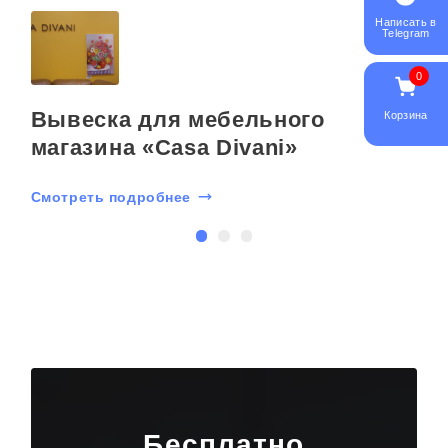
Написать в
Telegram
0
Вывеска для мебельного
Корзина
магазина «Casa Divani»
С
Смотреть подробнее
Бесплатно