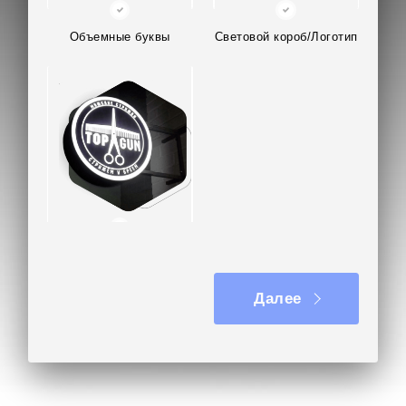
аккуратно натягивают, фиксируя через люверсы
на тросах, добиваясь отсутствия складок и
Объемные буквы
Световой короб/Логотип
равномерного распределения ветровой нагрузки,
после чего проводят финальный осмотр всех
узлов крепления.
Изготовление широкоформатной печати заняло
14 дней, монтаж – 7 часов.
В отзыве заказчик отметил расчёт стоимости
заказа за 1 день, бесплатную визуализацию и
минималистичный дизайн.
Вывеска на кронштейне
Отправьте ваш проект широкоформатной печати
Далее
или задайте любой вопрос на почту
kp@rpkluxexpo.ru.