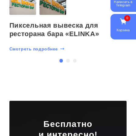
Написать в
Telegram
0
Пиксельная вывеска для
Корзина
ресторана бара «ELINKA»
Смотреть подробнее
С
Бесплатно
и интересно!