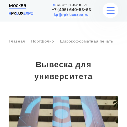
Москва
Звоните
Пн-Вс:
9 - 21
+7 (495) 640-53-63
kp@rpkluxexpo.ru
Выв
Главная
Портфолио
Широкоформатная печать
ВЫВЕСКИ
уни
УСЛУГИ
Вывеска для
ЦЕНЫ
университета
КАТАЛОГ
НАШИ РАБОТЫ
БЛОГ