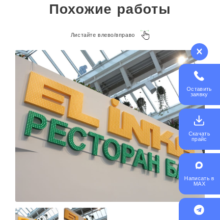
Похожие работы
Листайте влево/вправо
Оставить
заявку
Скачать
прайс
Написать в
MAX