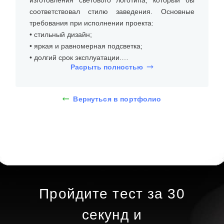
изготовления светового логотипа, который бы
соответствовал стилю заведения. Основные
требования при исполнении проекта:
• стильный дизайн;
• яркая и равномерная подсветка;
• долгий срок эксплуатации.
Расрыть полностью
На встрече с клиентом уточнили размеры места
установки (на стене), бюджет и требования к типу
Вернуться в портфолио
и дизайну светового логотипа из пластика.
Дизайнеры предложили несколько вариантов, и
клиент выбрал световой логотип в виде
фигурного короба размерами 100х80 см. При
помощи 3D-макета определились с дизайном,
фигурный короб с аппликацией в виде пантеры и
фирменным названием заведения черного
цвета.
Пройдите тест за 30
Определившись с внешним видом светового
секунд и
логотипа, подобрали материалы: задняя часть