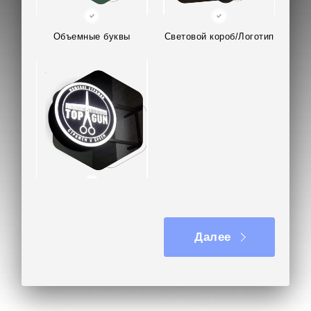
ее аппликацией из виниловой
светорассеивающей пленки.
Объемные буквы
Световой короб/Логотип
Для вырезания рекламных элементов
применялся фрезерный ЧПУ станок для раскроя
листовых материалов модель Advercut
K6090T4A. Скорость раскроя материала была
выставлена на 50 см / мин. Его рабочая зона
составляет 600 х 900 мм. Общий вес станка — 12
500 кг.
Для гибки пластикового борта мы применили
современный гидравлический листогибочный
Вывеска на кронштейне
пресс Durma AD-R 40220 мощностью более 22
кВт.
Далее
Доставка и монтаж требовался по адресу:
Олимпийский просп., 36, корп. 3, Мытищи.
Вывеска с влагозащитой IP67 установлена на
стене внутри ресторана. Для разметки отверстий