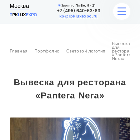
Москва
Звоните
Пн-Вс:
9 - 21
+7 (495) 640-53-63
kp@rpkluxexpo.ru
Вывеска
ВЫВЕСКИ
для
Главная
Портфолио
Световой логотип
ресторана
«Pantera
Nera»
УСЛУГИ
ЦЕНЫ
Вывеска для ресторана
КАТАЛОГ
«Pantera Nera»
НАШИ РАБОТЫ
БЛОГ