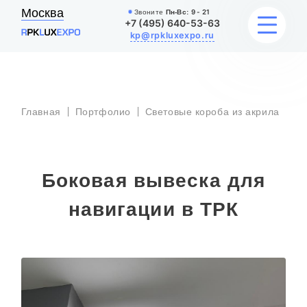
Москва
Звоните
Пн-Вс:
9 - 21
+7 (495) 640-53-63
kp@rpkluxexpo.ru
Бо
ВЫВЕСКИ
вы
Главная
Портфолио
Световые короба из акрила
дл
на
в 
УСЛУГИ
ЦЕНЫ
Боковая вывеска для
КАТАЛОГ
навигации в ТРК
НАШИ РАБОТЫ
БЛОГ