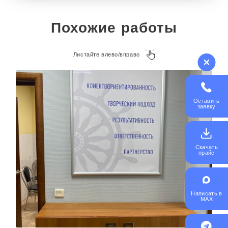
Похожие работы
Листайте влево/вправо
Оставить
заявку
Скачать
прайс
Написать в
MAX