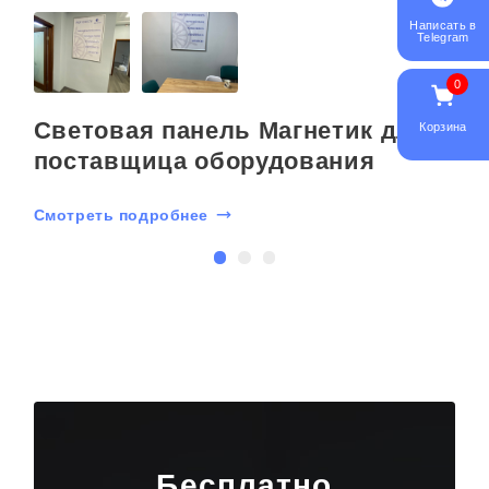
Написать в
Telegram
0
Световая панель Магнетик для
Корзина
поставщица оборудования
Смотреть подробнее
С
Бесплатно