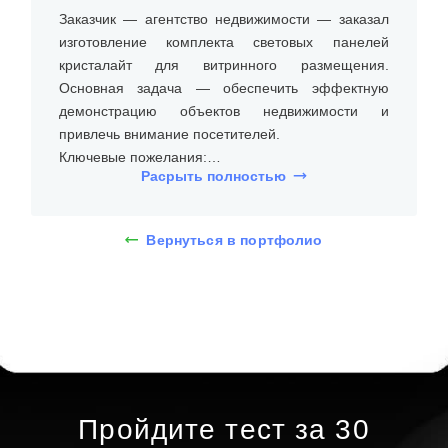
Заказчик — агентство недвижимости — заказал
изготовление комплекта световых панелей
кристалайт для витринного размещения.
Основная задача — обеспечить эффектную
демонстрацию объектов недвижимости и
привлечь внимание посетителей.
Ключевые пожелания:
Расрыть полностью
• равномерная, яркая подсветка по краям
панели;
• аккуратный внешний вид без лишних деталей;
Вернуться в портфолио
• простая замена рекламных материалов;
• стабильная работа при ежедневной
эксплуатации.
После утверждения формата и макета были
изготовлены панели размером 60 × 85 см.
Каждая выполнена из двух акриловых листов
толщиной 5 мм с гравировкой на внутренней
Пройдите тест за 30
поверхности, формирующей