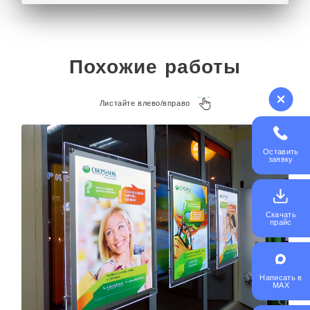
Похожие работы
Листайте влево/вправо
Оставить
заявку
Скачать
прайс
Написать в
MAX