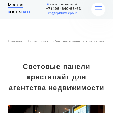
Москва
Звоните
Пн-Вс:
9 - 21
+7 (495) 640-53-63
kp@rpkluxexpo.ru
С
ВЫВЕСКИ
п
Главная
Портфолио
Световые панели кристалайт
к
д
н
УСЛУГИ
ЦЕНЫ
Световые панели
КАТАЛОГ
кристалайт для
агентства недвижимости
НАШИ РАБОТЫ
БЛОГ