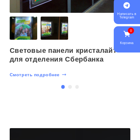
Написать в
Telegram
0
Корзина
Световые панели кристалайт
для отделения Сбербанка
Смотреть подробнее
С