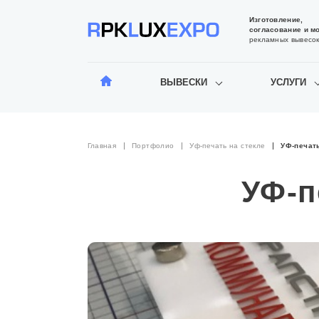
Изготовление,
согласование и м
рекламных вывесо
ВЫВЕСКИ
УСЛУГИ
Главная
Портфолио
Уф-печать на стекле
УФ-печат
УФ-п