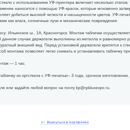
текло с использованием УФ-принтера включает несколько этапов.
ражение наносится с помощью УФ-красок, которые мгновенно затв
оляет добиться высокой четкости и насыщенности цветов. УФ-печа
ким как влага, солнечные лучи и механические повреждения.
есу: Ильинское ш., 1А, Красногорск. Монтаж таблички осуществля
 В данном случае держатели выполнены из металла и равномерно р
уратный внешний вид. Перед установкой держатели крепятся к ст
соб монтажа позволяет легко снимать и устанавливать табличку пр
нтаж — 1 час.
табличку из оргстекла с УФ-печатью– 3 года, срочное изготовление
ле или задайте любой вопрос на почту kp@rpkluxexpo.ru.
Вернуться в портфолио