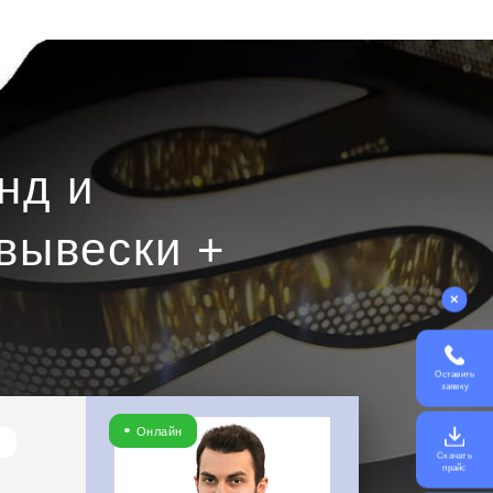
нд и
вывески +
Оставить
заявку
Онлайн
Скачать
прайс