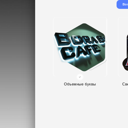
Во
Объемные буквы
Св