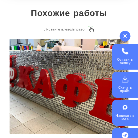
Похожие работы
Листайте влево/вправо
Оставить
заявку
Скачать
прайс
Написать в
MAX