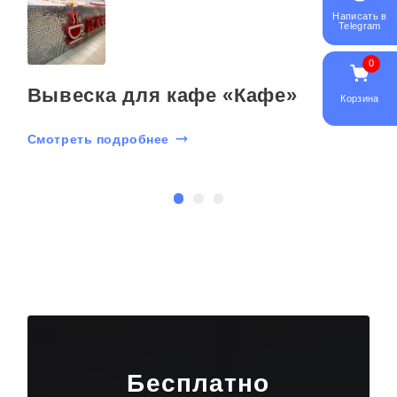
Написать в
Telegram
0
Вывеска для кафе «Кафе»
Корзина
Смотреть подробнее
С
Бесплатно