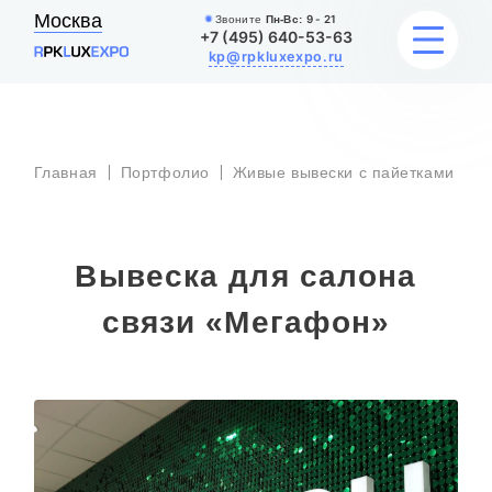
Москва
Звоните
Пн-Вс:
9 - 21
+7 (495) 640-53-63
kp@rpkluxexpo.ru
В
ВЫВЕСКИ
д
Главная
Портфолио
Живые вывески с пайетками
с
«
УСЛУГИ
Вывеска для салона
ЦЕНЫ
связи «Мегафон»
КАТАЛОГ
НАШИ РАБОТЫ
БЛОГ