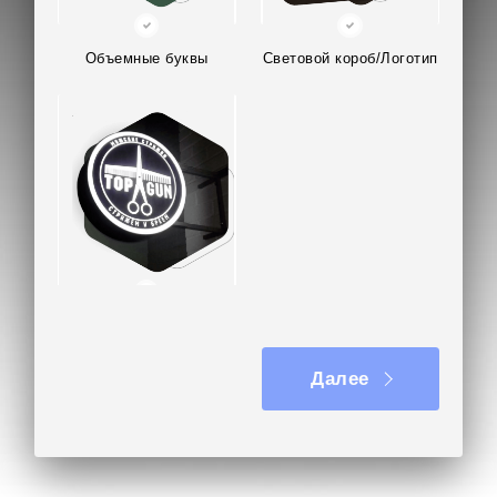
установлена с учётом требований к
обслуживанию и очистке объемных букв из
пенопласта.
Объемные буквы
Световой короб/Логотип
Объемные буквы из пенопласта изготовлены за 4
дня. Работает 4 месяца исправно. Буквы без
повреждений.
В отзыве заказчик отметил гарантию на
объемные буквы из пенопласта – 3 года,
актуальные кейсы и бесплатную визуализацию.
Отправьте ваш проект объемных букв из
Вывеска на кронштейне
пенопласта или задайте любой вопрос на почту
kp@rpkluxexpo.ru.
Далее