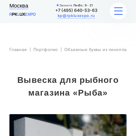
Москва
Звоните
Пн-Вс:
9 - 21
+7 (495) 640-53-63
kp@rpkluxexpo.ru
ВЫВЕСКИ
Главная
Портфолио
Объемные буквы из пенопласта
УСЛУГИ
ЦЕНЫ
Вывеска для рыбного
КАТАЛОГ
магазина «Рыба»
НАШИ РАБОТЫ
БЛОГ