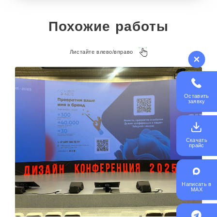
Похожие работы
Листайте влево/вправо
Оставить
заявку
Скачать
прайс
Написать в
MAX