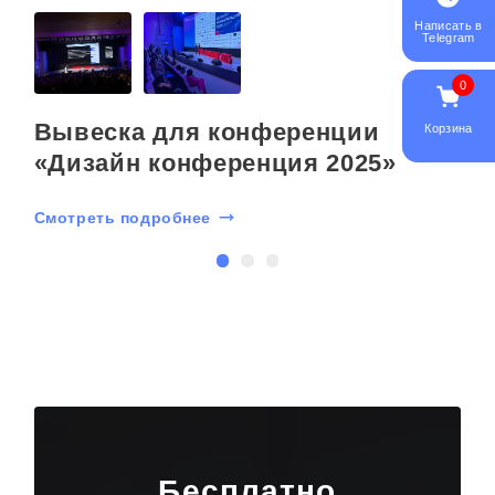
Написать в
Telegram
0
Вывеска для конференции
Корзина
«Дизайн конференция 2025»
Смотреть подробнее
С
Бесплатно