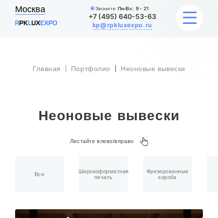
Москва
Звоните
Пн-Вс:
9 - 21
+7 (495) 640-53-63
kp@rpkluxexpo.ru
Главная
Портфолио
Неоновые вывески
ВЫВЕСКИ
УСЛУГИ
Неоновые вывески
ЦЕНЫ
Листайте влево/вправо
КАТАЛОГ
НАШИ РАБОТЫ
Широкоформатная
Фрезерованные
Все
печать
короба
БЛОГ