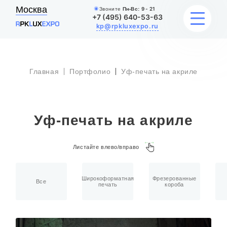
Москва
Звоните
Пн-Вс:
9 - 21
+7 (495) 640-53-63
kp@rpkluxexpo.ru
Главная
Портфолио
Уф-печать на акриле
ВЫВЕСКИ
УСЛУГИ
Уф-печать на акриле
ЦЕНЫ
Листайте влево/вправо
КАТАЛОГ
НАШИ РАБОТЫ
Широкоформатная
Фрезерованные
Все
печать
короба
БЛОГ