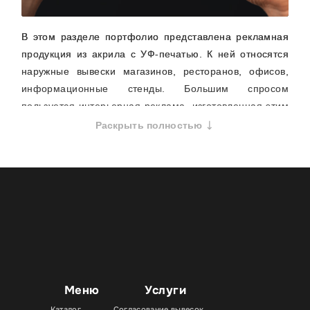
В этом разделе портфолио представлена рекламная
продукция из акрила с УФ-печатью. К ней относятся
наружные вывески магазинов, ресторанов, офисов,
информационные стенды. Большим спросом
пользуется интерьерная реклама, изготовленная этим
способом: таблички, указатели, логотипы,
Раскрыть полностью
декоративные элементы. Мы также изготавливаем
POS-материалы из акрила — ценники, подставки,
дисплеи, и сувенирную продукцию — брелоки,
магниты, значки.
Технология УФ-печати на акриле заключается в
использовании специальных чернил, которые
полимеризуются (затвердевают) под воздействием
ультрафиолетового излучения. В результате краска
моментально высыхает, крепко сцепляясь с
Меню
Услуги
поверхностью акрила и образуя картинку высокой
Каталог
Согласование вывесок