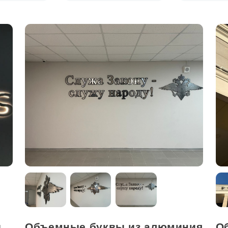
ы
Объемные буквы из алюминия
О