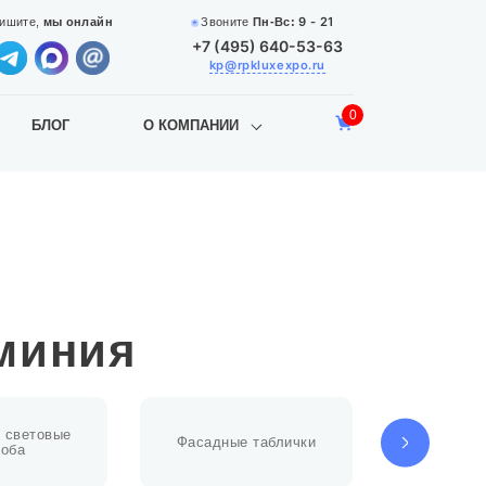
9 - 21
Звоните
Пн-Вс:
ишите,
мы онлайн
+7 (495) 640-53-63
kp@rpkluxexpo.ru
0
БЛОГ
О КОМПАНИИ
миния
 световые
Фасадные таблички
Уф-печат
роба