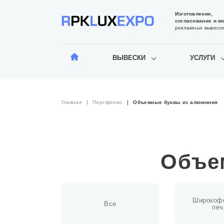
Изготовление,
согласование и м
рекламных вывесо
ВЫВЕСКИ
УСЛУГИ
Главная
Портфолио
Объемные буквы из алюминия
Объе
Широкоф
Все
печ