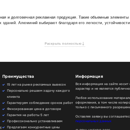
ная и долговечная рекламная продукция. Такие объемные элементы
х зданий. Алюминий выбирают благодаря его легкости, устойчивости
букв применяют методы лазерной и фрезерной резки: листовой алюм
) формируются вручную или на гибочном станке. При необходимости 
Раскрыть полностью
ской или анодируют. Это обеспечивает стойкость к погодным услов
етодиодные модули.
в объемных букв из алюминия. Буквы без подсветки отлично подход
 фасадах. Также мы изготавливаем комбинированные вывески, в кот
Преимущества
Информация
Вся информация на сайте носит
15 лет на рынке рекламных вывесок
вых букв зависит от их габаритов, толщины материала и сложности
характер и не является публичн
 высоте 30 см. Световые буквы стоят от 5 000 рублей за штуку.
Персонально решаем задачу каждого
клиента
Любое использование материало
ля бизнеса, сочетающее стиль и функциональность. Если вам нужн
оформления, в том числе копир
Гарантируем соблюдение сроков работ
более подробную информацию и быстро сделают расчет.
только с письменного разрешени
Фиксированная цена в договоре
Гарантия на работы 5 лет
Оставляя заявку вы соглашаетес
Профессионально устанавливаем
персональных данных
и
Предлагаем конкурентные цены