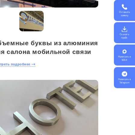
Оставить
заявку
Скачать
прайс
бъемные буквы из алюминия
ля салона мобильной связи
Написать в
MAX
треть подробнее
Написать в
Telegram