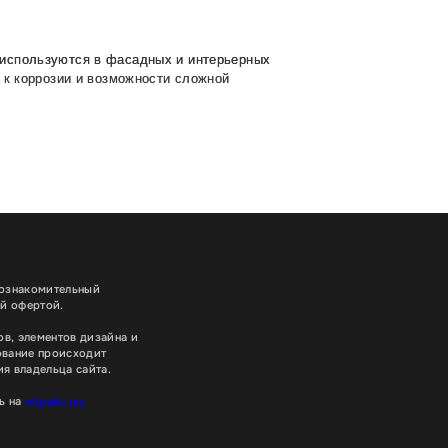
 используются в фасадных и интерьерных
 к коррозии и возможности сложной
иний с высокой точностью раскраивается
стыки запаиваются для герметичности.
иям и широкий выбор цветов. Для
ят для интерьеров. Буквы с внутренней
орых алюминий сочетается с другими
 ознакомительный
 монтажа. В среднем буквы без подсветки
ой офертой.
в, элементов дизайна и
а качественная вывеска, обратитесь к
ование происходит
я владельца сайта.
ь на
обработку