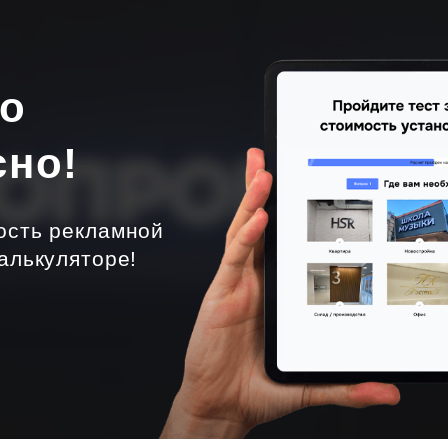
но
сно!
ость рекламной
алькуляторе!