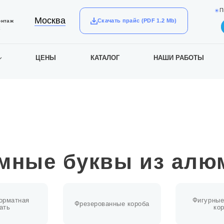
П
Москва
Скачать прайс (PDF 1.2 Mb)
онтаж
к
ЦЕНЫ
КАТАЛОГ
НАШИ РАБОТЫ
мные буквы из алю
орматная
Фигурные
Фрезерованные короба
ать
ко